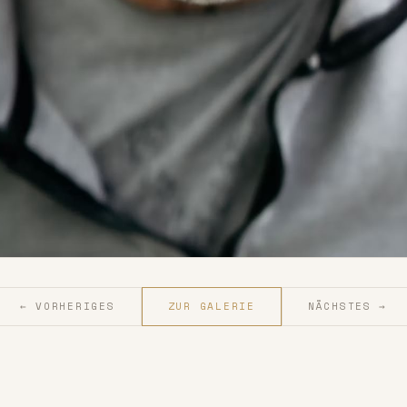
← VORHERIGES
ZUR GALERIE
NÄCHSTES →